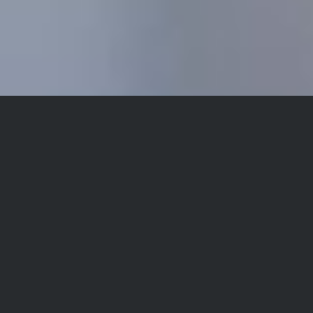
Sommer…Sonne…Alster und mittendrin, Sabrina und
Da-Un am Heiraten. So kann man in Kürze diesen
heißen Sommertag in Hamburg beschreiben.
Der Tag begann mit Sabrina im Atlantik Hotel an der
Alster. Ein Hotel mit Geschichte und eindrucksvoller
Deckenhöhe. Das Zimmer direkt auf die Alster gerichtet
und während des Getting Ready sorgte der Blick auf